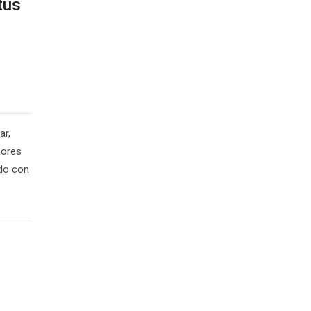
tus
ar,
mores
do con