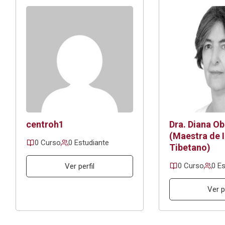
centroh1
Dra. Diana O
(Maestra de 
0 Curso
0 Estudiante
Tibetano)
0 Curso
0 Es
Ver perfil
Ver p