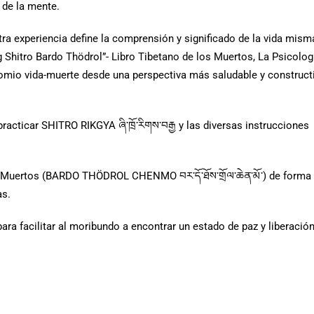
 de la mente.
 experiencia define la comprensión y significado de la vida mism
ng Shitro Bardo Thödrol”- Libro Tibetano de los Muertos, La Psicolog
nomio vida-muerte desde una perspectiva más saludable y construct
racticar SHITRO RIKGYA ཞི་ཁྲོ་རིགས་བརྒྱ y las diversas instrucciones
s Muertos (BARDO THÖDROL CHENMO བར་དོ་ཐོས་གྲོལ་ཆེན་མོ་) de forma
as.
ara facilitar al moribundo a encontrar un estado de paz y liberació