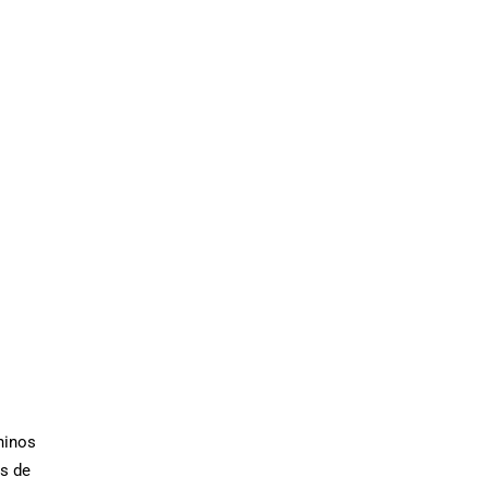
ninos
és de