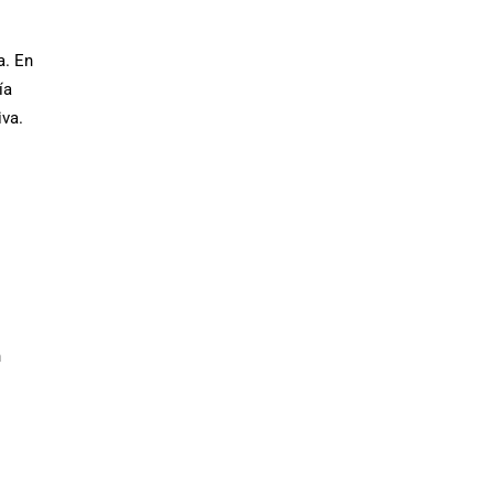
a. En
ía
iva.
n