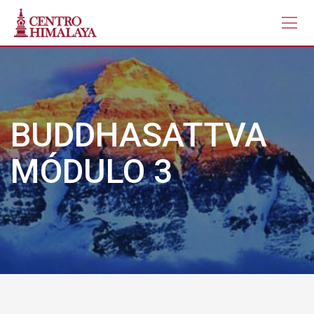
Skip
to
content
BUDDHASATTVA
MÓDULO 3